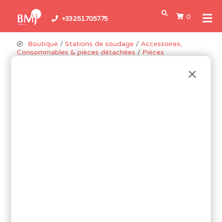
0
+33 2.51.70.57.75
Boutique
/
Stations de soudage
/
Accessoires,
Consommables & pièces détachées
/
Pièces
détachées
/ Fer à souder pour TS1100