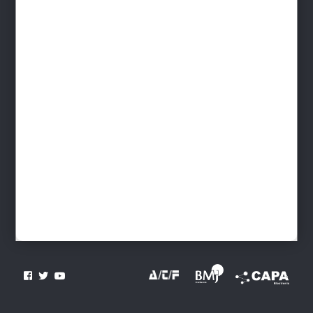
Contact
INFORMATIONS
Devenir distributeur
Livraison France - Livraison monde
Télécharger le Catalogue
Paiement sécurisé