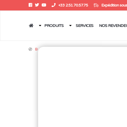
+33 2.51.70.57.75
Expédition sous
PRODUITS
SERVICES
NOS REVENDE
Boutique
/
Stations & pistolets de dessoudage