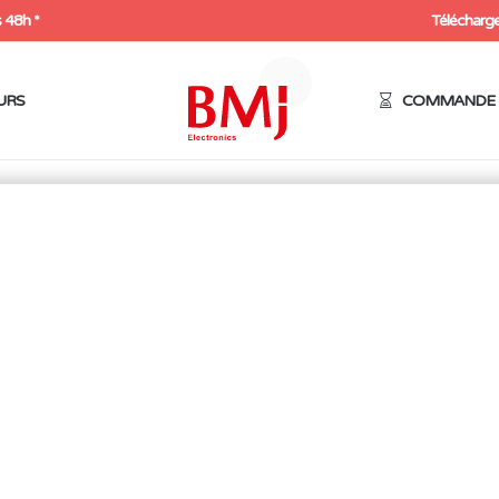
 48h *
Télécharge
URS
COMMANDE 
/
Accessoires, consommables & pièces détachées
/
Pièces détaché
FER À AIR CHAUD POUR
EWIG SMD/LF
69,00
€
HT
82,80
€
Expédition sous 48h
2 en stock