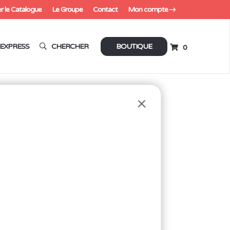
r le Catalogue
Le Groupe
Contact
Mon compte
EXPRESS
CHERCHER
BOUTIQUE
0
es
/ Fer à air chaud pour station EWIG SMD/LF
 STATION