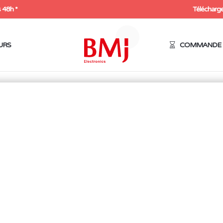
 48h *
Télécharge
URS
COMMANDE 
lé à molette 155mm
CLÉ À MOLETTE 155MM
4,95
€
Le
Le
0,94
€
HT
prix
prix
1,13
€
initial
actuel
était :
est :
4,95€.
0,94€.
Expédition sous 48h
12 en stock