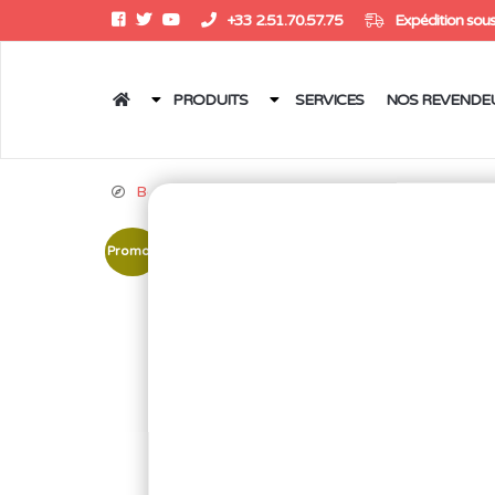
+33 2.51.70.57.75
Expédition sous
PRODUITS
SERVICES
NOS REVENDE
Boutique
/
Outillages
/
Clés
/
Clés à molette
/ C
Promo !