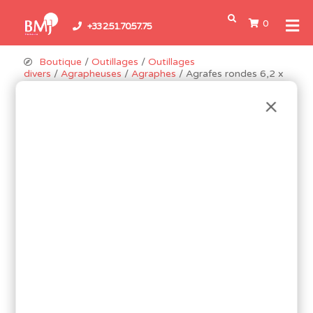
0
+33 2.51.70.57.75
Boutique
/
Outillages
/
Outillages
divers
/
Agrapheuses
/
Agraphes
/ Agrafes rondes 6,2 x
14mm boîte de 1000 pour N688