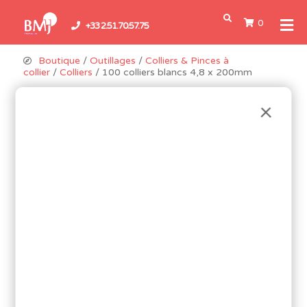
0
+33 2.51.70.57.75
Boutique
/
Outillages
/
Colliers & Pinces à
collier
/
Colliers
/ 100 colliers blancs 4,8 x 200mm
Promo !