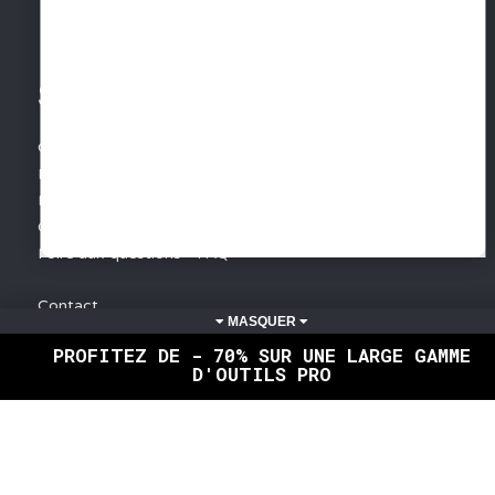
SERVICES
Conditions Générales de Vente
Mentions légales
Protection des données
Gestion des cookies
Foire aux questions - FAQ
Contact
PROFITEZ DE - 70% SUR UNE LARGE GAMME
INFORMATIONS
D'OUTILS PRO
Devenir distributeur
Livraison France - Livraison monde