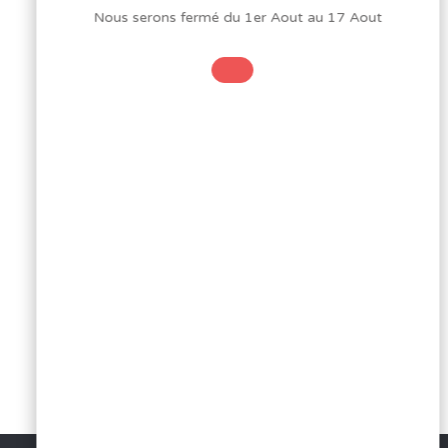
Nous serons fermé du 1er Aout au 17 Aout
ARTICLE
Retour au blog
AUDIO
SUIVANT
ELECTRONI
SAINT QUENTIN
ABONNEZ-VOUS
RADIO
À NOTRE
NEWSLETTER
Voir d'autres articles