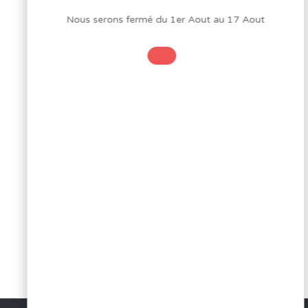
Nous serons fermé du 1er Aout au 17 Aout
ARTICLE
Retour au blog
ADELEC
SUIVANT
INTERNATI
REBOUL
ABONNEZ-VOUS
BOURGOGNE
À NOTRE
NEWSLETTER
Voir d'autres articles