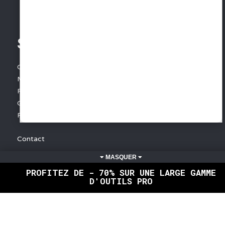
SERVICES
Conditions Générales de Vente
Mentions légales
Protection des données
Gestion des cookies
Foire aux questions - FAQ
Contact
INFORMATIONS
PROFITEZ DE - 70% SUR UNE LARGE GAMME
D'OUTILS PRO
Devenir distributeur
Livraison France - Livraison monde