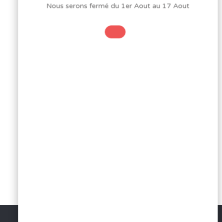
Nous serons fermé du 1er Aout au 17 Aout
ARTICLE
Retour au blog
JCL
SUIVANT
ELECTRONI
J2C COMPOSANT
ABONNEZ-VOUS
À NOTRE
NEWSLETTER
Voir d'autres articles