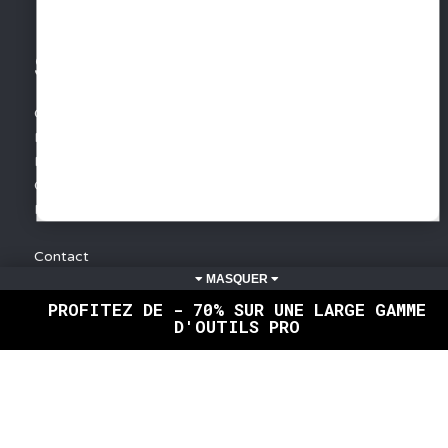
SERVICES
Conditions Générales de Vente
Mentions légales
Protection des données
Gestion des cookies
Foire aux questions - FAQ
Contact
INFORMATIONS
PROFITEZ DE - 70% SUR UNE LARGE GAMME
D'OUTILS PRO
Devenir distributeur
Livraison France - Livraison monde
Télécharger le Catalogue