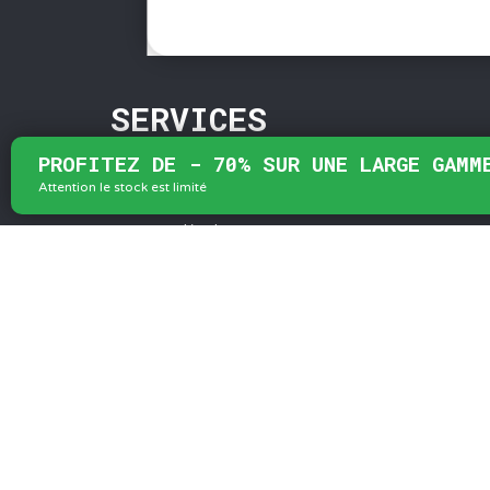
SERVICES
PROFITEZ DE - 70% SUR UNE LARGE GAMM
Attention le stock est limité
Conditions Générales de Vente
Mentions légales
Protection des données
Gestion des cookies
Foire aux questions - FAQ
Contact