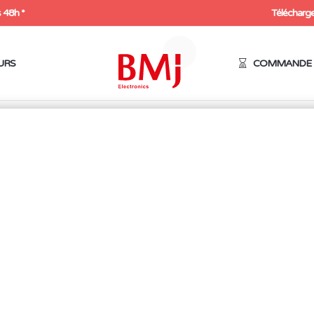
 48h *
Télécharge
URS
COMMANDE 