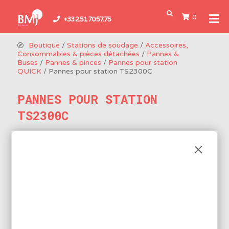
0
+33 2.51.70.57.75
Boutique
/
Stations de soudage
/
Accessoires,
Consommables & pièces détachées
/
Pannes &
Buses
/
Pannes & pinces
/
Pannes pour station
QUICK
/ Pannes pour station TS2300C
PANNES POUR STATION
TS2300C
12 produits disponibles
Réf.: 500-K