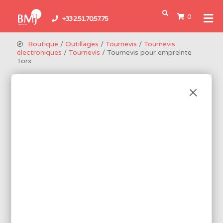
0
+33 2.51.70.57.75
Boutique
/
Outillages
/
Tournevis
/
Tournevis
électroniques
/
Tournevis
/ Tournevis pour empreinte
Torx
TOURNEVIS POUR EMPREINTE
TORX
6 produits disponibles
Promo !
Réf.: EB404050H