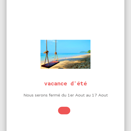
MÈTRE RUBAN 3M
2,65
€
HT
3,18
€
Ajouter au panier
Promo !
Réf.: 8PK220
vacance d'été
Nous serons fermé du 1er Aout au 17 Aout
AIMANTEUR /
DESAIMANTEUR