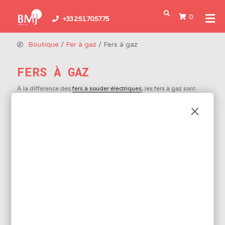
0
+33 2.51.70.57.75
Boutique
/
Fer à gaz
/ Fers à gaz
FERS À GAZ
À la différence des
fers à souder électriques
, les fers à gaz sont
nomades et offrent donc une liberté d’intervention sur sites plus
importante. Ils permettent notamment une réparation dans les
coffrets électriques. Privilégiez
le coffret
pour avoir une gamme
d’accessoires complètes et adaptées.
8 produits disponibles
Réf.: PRO 50