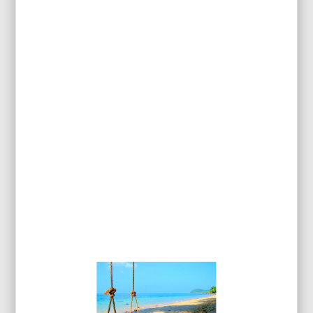
FER À GAZ EN BLISTER
PRO120
50,00
€
HT
60,00
€
Ajouter au panier
Promo !
Réf.: PRO 180
FER À GAZ EN BLISTER
PRO180