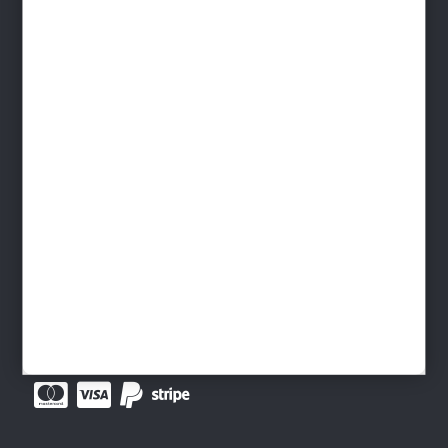
Mentions légales
Protection des données
Gestion des cookies
Foire aux questions - FAQ
Contact
INFORMATIONS
Devenir distributeur
Livraison France - Livraison monde
Télécharger le Catalogue
Paiement sécurisé