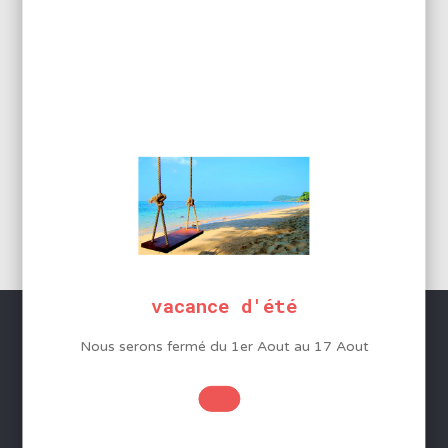
FER À DOUBLE PUISSANCE 20
– 200W
39,17
€
HT
47,00
€
Ajouter au panier
vacance d'été
Nous serons fermé du 1er Aout au 17 Aout
SERVICES
Conditions Générales de Vente