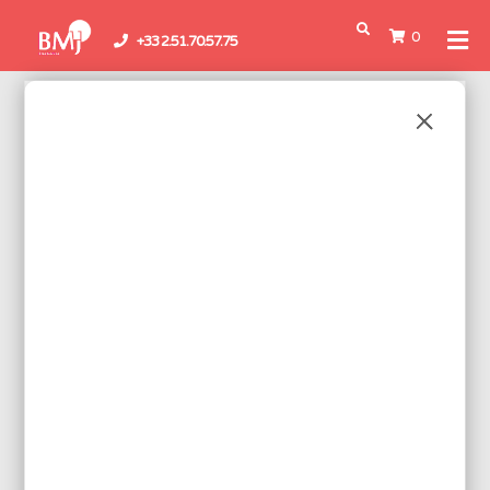
0
+33 2.51.70.57.75
Boutique
/
Fer à souder
/ Fers double puissance
FERS DOUBLE PUISSANCE
Les fers à souder double puissance offrent un boost de puissance
pour le brasage des composants électroniques sur des plans de
masse, évitant ainsi une utilisation du fer à souder en sur-
température.
Voici le seul résultat
Réf.: TQ95