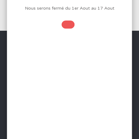
Nous serons fermé du 1er Aout au 17 Aout
SERVICES
Conditions Générales de Vente
Mentions légales
Protection des données
Gestion des cookies
Foire aux questions - FAQ
Contact
INFORMATIONS