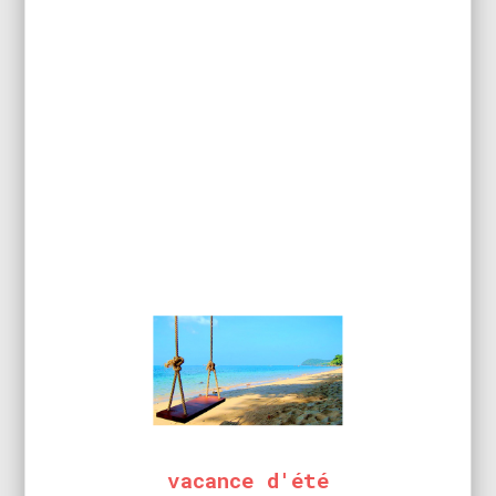
38,17
€
HT
45,80
€
Ajouter au panier
Réf.: CS-21
FER DE PRÉCISION 20W
29,07
€
HT
34,88
€
Ajouter au panier
vacance d'été