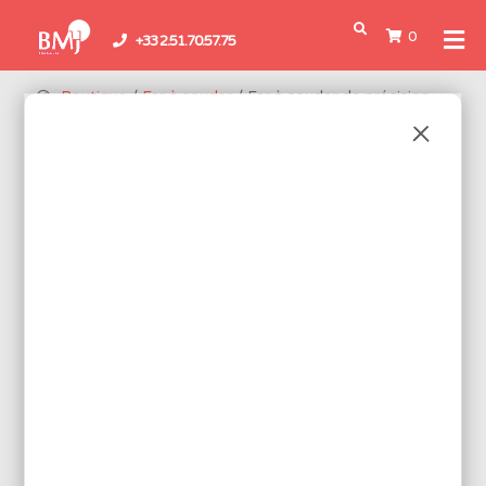
0
+33 2.51.70.57.75
Boutique
/
Fer à souder
/ Fer à souder de précision
FER À SOUDER DE PRÉCISION
Fers à souder de précision pour le brasage minutieux de petits
composants de type CMS.
2 produits disponibles
Réf.: CXR41
FER DE PRÉCISION 30W