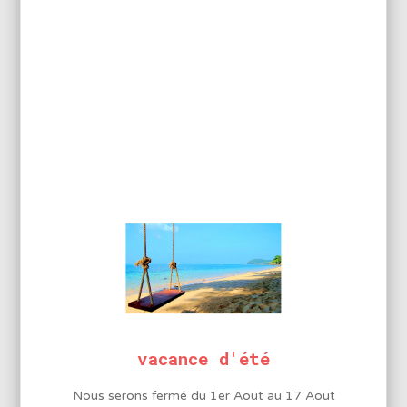
Ajouter au panier
Réf.: PX2RT2.4D
PANNE TOURNEVIS LARGEUR
2,4MM POUR SVS500AS – PX-
201 – PX-338
6,50
€
HT
7,80
€
vacance d'été
Ajouter au panier
Nous serons fermé du 1er Aout au 17 Aout