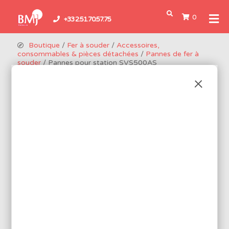
0
+33 2.51.70.57.75
Boutique
/
Fer à souder
/
Accessoires,
consommables & pièces détachées
/
Pannes de fer à
souder
/ Pannes pour station SVS500AS
PANNES POUR STATION
SVS500AS
4 produits disponibles
Réf.: PX2RTSB