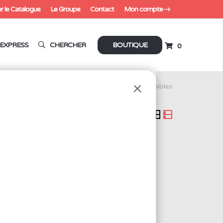
r le Catalogue
Le Groupe
Contact
Mon compte
EXPRESS
CHERCHER
BOUTIQUE
0
tation SR
3 produits disponibles
éf.: G3