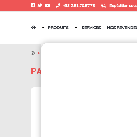
+33 2.51.70.57.75
Expédition sous
PRODUITS
SERVICES
NOS REVENDE
Boutique
/
Fer à souder
/
Accessoires, consomm
PANNES POUR STATION
Réf.: G2