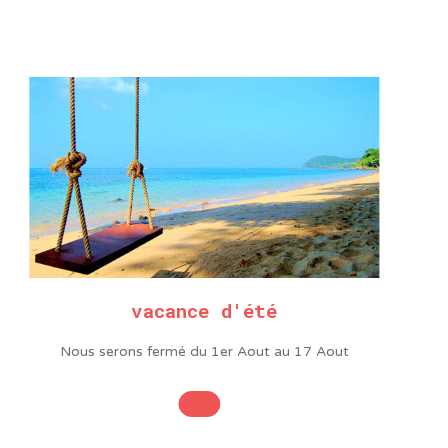
PANNE CONIQUE Ø
PANNE TOURNEVI
,0MM POUR SÉRIE
LARGEUR 1,6MM
SR
POUR SÉRIE SR
3,20
€
3,20
€
HT
HT
3,84
€
3,84
€
Ajouter au panier
Ajouter au panier
vacance d'été
Nous serons fermé du 1er Aout au 17 Aout