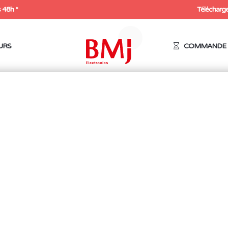
 48h *
Télécharge
URS
COMMANDE 
ables & pièces détachées
/
Pannes de fer à souder
/ Pannes pour s
 SR
Réf.: G1
R