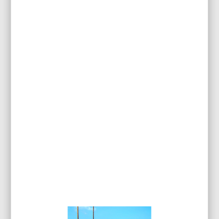
Ajouter au panier
Réf.: PX2RT1.6D
PANNE TOURNEVIS LARGEUR
1,6MM POUR SVS500AS – PX-
201 – PX-338
6,50
€
HT
7,80
€
Ajouter au panier