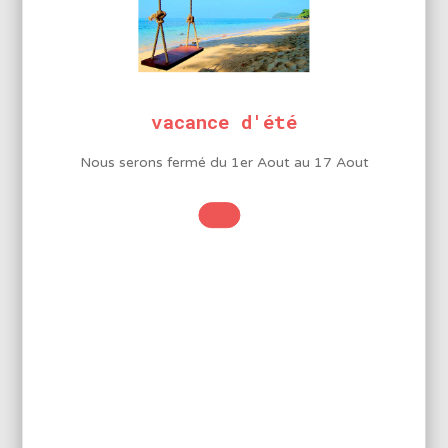
Réf.: PX2RT2.4D
vacance d'été
PANNE TOURNEVIS LARGEUR
Nous serons fermé du 1er Aout au 17 Aout
2,4MM POUR SVS500AS – PX-
201 – PX-338
6,50
€
HT
7,80
€
Ajouter au panier
Réf.: PX2RT3.2D