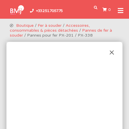
0
+33 2.51.70.57.75
Boutique
/
Fer à souder
/
Accessoires,
consommables & pièces détachées
/
Pannes de fer à
souder
/ Pannes pour fer PX-201 / PX-338
PANNES POUR FER PX-201 /
PX-338
5 produits disponibles
Réf.: PX2RTSB