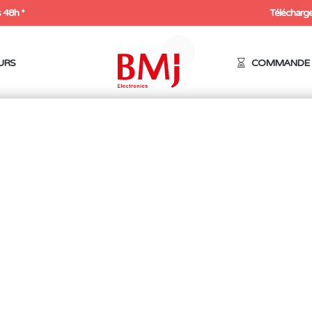
 48h *
Télécharge
URS
COMMANDE 
ables & pièces détachées
/
Nettoyeur & Rénovateur de pannes
/ R
abilité de vos pannes de
fer à souder
en détruisant les oxydes superf