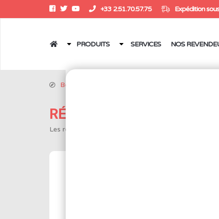
+33 2.51.70.57.75
Expédition sous
PRODUITS
SERVICES
NOS REVENDE
Boutique
/
Fer à souder
/
Accessoires, consomm
RÉNOVATEURS
Les rénovateurs permettent de retrouver une mouill
Réf.: BS2