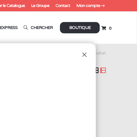
r le Catalogue
Le Groupe
Contact
Mon compte
EXPRESS
CHERCHER
BOUTIQUE
0
énovateurs
Voici le seul résultat
iciels.