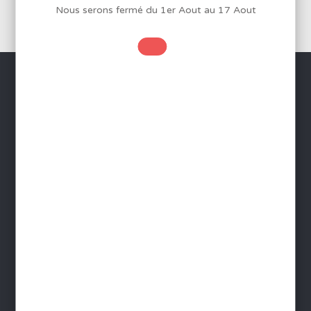
Nous serons fermé du 1er Aout au 17 Aout
SERVICES
Conditions Générales de Vente
Mentions légales
Protection des données
Gestion des cookies
Foire aux questions - FAQ
Contact
INFORMATIONS