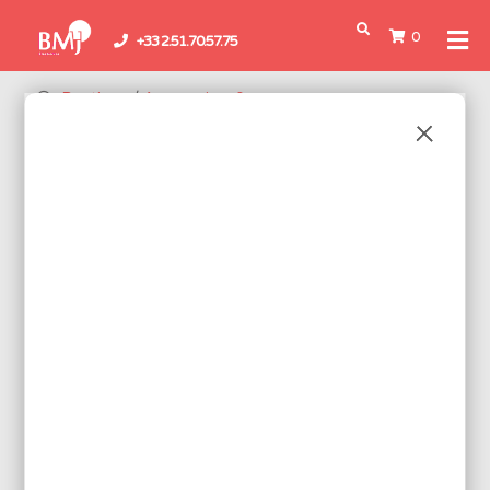
0
+33 2.51.70.57.75
Boutique
/
Accessoires &
Consommables
/
Consommables d'ateliers
/ Nettoyeur,
Rénovateur de pannes
NETTOYEUR, RÉNOVATEUR DE
PANNES
Pour prendre soin de vos pannes de
fer à souder
, privilégiez une
gamme sérieuse de nettoyeurs et de rénovateurs de pannes. Nos
éponges métalliques ne génèrent aucun résidu de fer.
4