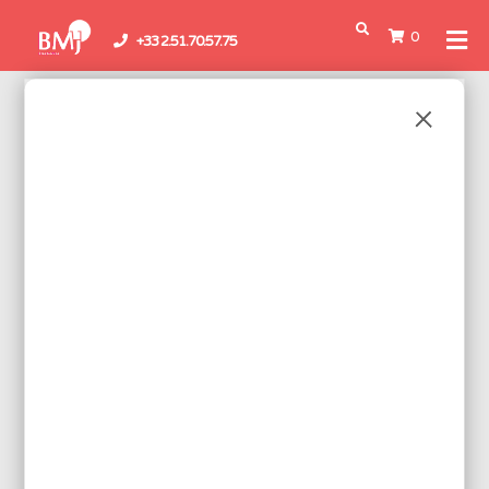
0
+33 2.51.70.57.75
Boutique
/
Accessoires &
Consommables
/
Accessoires d'ateliers
/
Supports de
fer
/ Consommables
CONSOMMABLES
Voici le seul résultat
Réf.: ST70/75SP
JEU DE 2 ÉPONGES + BAC
POUR ST77/ST75