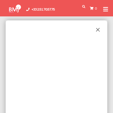
0
+33 2.51.70.57.75
Boutique
/
Accessoires &
Consommables
/
Accessoires d'ateliers
/ Pompes à
dessouder
POMPES À DESSOUDER
2
PIÈCES DÉTACHÉES