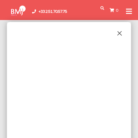
0
+33 2.51.70.57.75
Boutique
/
Accessoires &
Consommables
/
Accessoires d'ateliers
/
Aspirateurs de
fumées
/ Aspirateurs
ASPIRATEURS
Voici le seul résultat
Réf.: XY468ESD
ASPIRATEUR DE FUMÉE