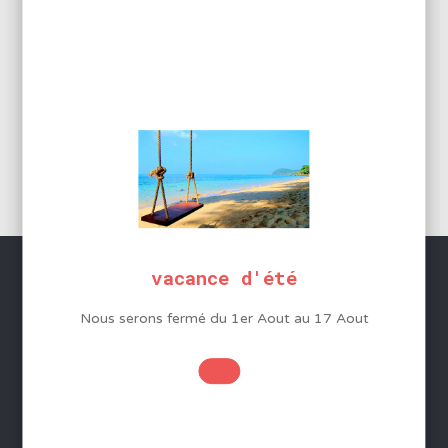
67,17
€
HT
80,60
€
En rupture
vacance d'été
Nous serons fermé du 1er Aout au 17 Aout
SERVICES
Conditions Générales de Vente
Mentions légales
Protection des données